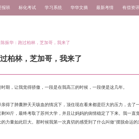
要报班
标化考试
学习系统
华华文摘
最新考情
有偿资
0.10】陈振华：跑过柏林，芝加哥，我来了
华：跑过柏林，芝加哥，我来了
段时期，让我觉得骄傲，一段是在我高三的时候，一段便是这几年。
母亲得了肺囊肿天天咳血的情况下，顶住现在看来都是巨大的压力，去了
剩90斤，最终考取了苏州大学，并且让妈妈的病情稳定了下来。我一直
的力量如此巨大。那时候我第一次真切的感受到了什么叫做“摆脱命运的