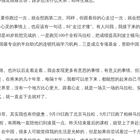
种感觉很难言语，跟梦想没什么关系，却终生难忘。
只要你跑过一次，就会想跑第二次。同样，你跟着你的心走过一次，就会
乎心灵的事情上，也应该有一句话，叫“走过才懂”。有人问我，我接下来
是40岁前想完成的，一是跑完100个全程马拉松，把成绩提高到波士顿
中国最专业的半自助式的连锁托福学习机构，三是成立专项基金，资助中国1
的路。也许以后走着走着，我会发现更多有意思的事情，有意义的事情。但
是，在将来的几十年里，每隔十年，我都可以坐下来，都能想的起来自己
世界里，没有一个地方比心更大。跟着心走，就是一场又一场的马拉松。
气，就一直走下去就对了。
哥。其实我也有些疲惫，9月19日跑了北京马拉松，9月27日跑了柏林马
福课程，有两晚一直陪他们到凌晨一点。昨天结束最后的课程，就登上了奔
马。在中国，很多人可能觉得我的生活是光鲜的，但是如果你尝试着过一个