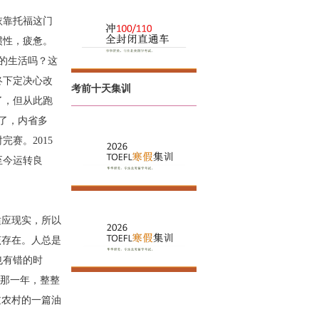
依靠托福这门
惯性，疲惫。
求的生活吗？这
终下定决心改
考前十天集训
筋了，但从此跑
少了，内省多
完赛。2015
至今运转良
适应现实，所以
该存在。人总是
也有错的时
三那一年，整整
过农村的一篇油