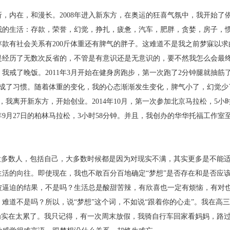
，内在，和漫长。2008年进入新东方，在奥运的狂喜气氛中，我开始了
我的生活：存款，荣誉，幻觉，挣扎，疲惫，汽车，肥胖，贪婪，房子，
有存款有社会关系有200斤体重还有脾气的胖子。这难道不是我之前梦寐以
是经历了无数次反省的，不管是有意识还是无意识的，要不然我怎么会最
6日，我戒了晚饭。2011年3月开始在健身房跑步，第一次跑了2分钟腿就抽
，跑步成了习惯。随着体重的变化，我的心态渐渐发生变化，脾气小了，幻觉
，我离开新东方，开始创业。2014年10月，第一次参加北京马拉松，5小时
9月27日的柏林马拉松，3小时58分钟。并且，我创办的华华托福工作室
大多数人，包括自己，大多数时候都是因为对现实不满，其实更多是不能
活的向往。即使现在，我也不敢百分百地确定“梦想”是否存在和是否应
被逼迫的结果，不是吗？生活总是酸甜苦辣，有欣喜也一定有烦恼，有对
难道不是吗？所以，说“梦想”这个词，不如说“跟着你的心走”。我在高
为实在太累了。我只记得，有一次周末放假，我骑自行车回家看妈妈，路