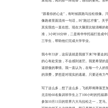
菜花地，闻到那一阵花香，感动的要死。那
“跟着你的心走”，有时候跟跑马拉松很像。
像跑者里面流传一句话，叫“跑过才懂”。关
其实我也一直在想。现在大脑里比较清晰的都
准，3小时10分钟，二是将华华托福打造成
三学生，帮助他们完成大学学业。
我今年33岁，这应该就是我接下来7年要走
的心有处安放，不会感到迷茫。我更希望的
逼骄傲的事情。我一直认为，在每一个人的
的浪费，梦想是对现实的逃避。只要还有力
写了这么多，想了这么多，飞机即将降落芝加
北京给60名集训班学生上了100小时的托
参加10月11日的世界六大马拉松之一，芝