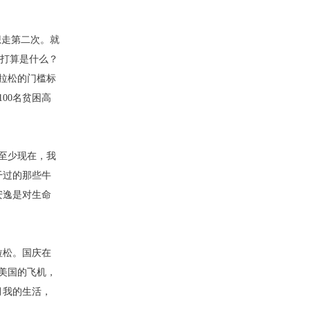
想走第二次。就
的打算是什么？
马拉松的门槛标
00名贫困高
至少现在，我
干过的那些牛
安逸是对生命
拉松。国庆在
赴美国的飞机，
月我的生活，