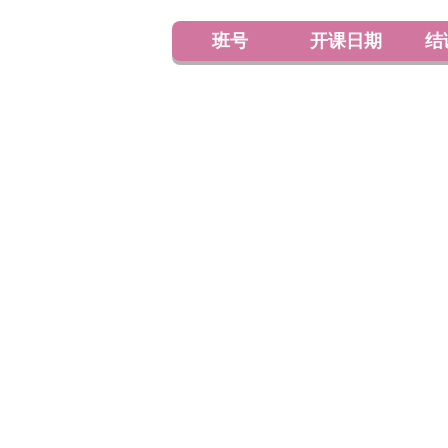
班号
开课日期
结